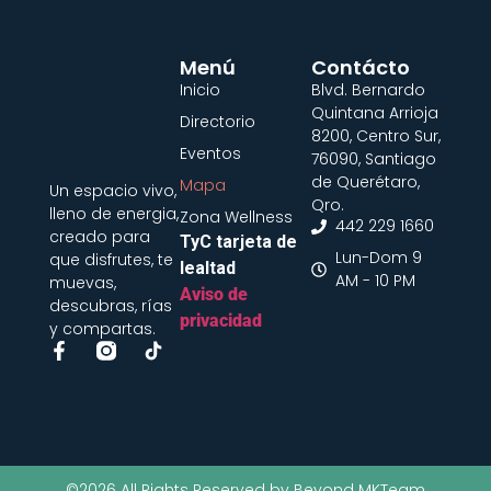
Menú
Contácto
Inicio
Blvd. Bernardo
Quintana Arrioja
Directorio
8200, Centro Sur,
Eventos
76090, Santiago
de Querétaro,
Mapa
Un espacio vivo,
Qro.
lleno de energia,
Zona Wellness
442 229 1660
creado para
TyC tarjeta de
Lun-Dom 9
que disfrutes, te
lealtad
AM - 10 PM
muevas,
Aviso de
descubras, rías
privacidad
y compartas.
©2026 All Rights Reserved by Beyond MKTeam